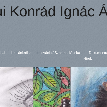
ui Konrád Ignác Á
ldal
Iskolánkról
Innováció / Szakmai Munka
Dokument
Hírek