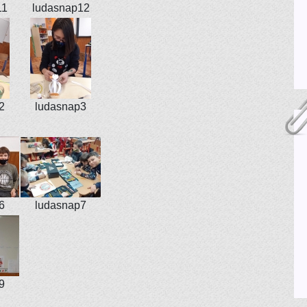
11
ludasnap12
2
ludasnap3
6
ludasnap7
9