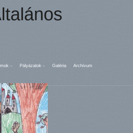
ltalános
umok
Pályázatok
Galéria
Archívum