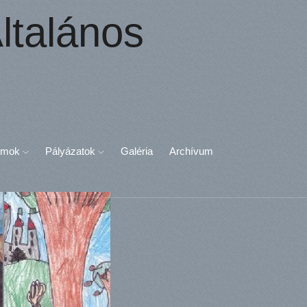
ltalános
umok
Pályázatok
Galéria
Archívum