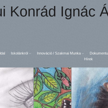
ui Konrád Ignác Á
ldal
Iskolánkról
Innováció / Szakmai Munka
Dokument
Hírek