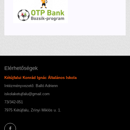
Elérhetőségek
Kétújfalui Konrád Ignác Általános Iskola
Intézményvezető: Balló Adrienn
iskolaketujfalu@gmail.com
73/342-051
7975 Kétújfalu, Zrínyi Miklós u. 1.