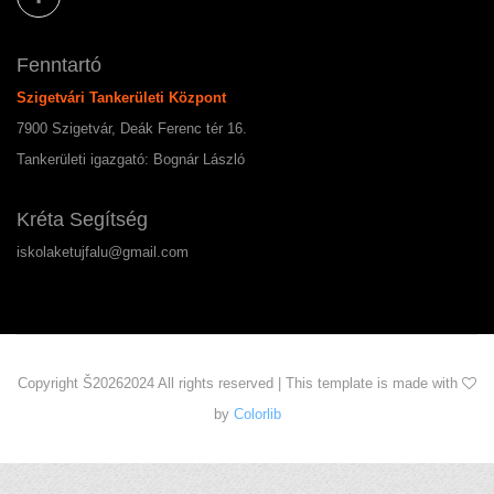
Fenntartó
Szigetvári Tankerületi Központ
7900 Szigetvár, Deák Ferenc tér 16.
Tankerületi igazgató: Bognár László
Kréta Segítség
iskolaketujfalu@gmail.com
Copyright Š
20262024 All rights reserved | This template is made with
by
Colorlib