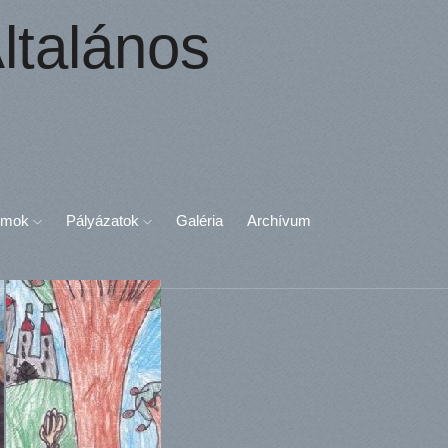
ltalános
umok
Pályázatok
Galéria
Archívum