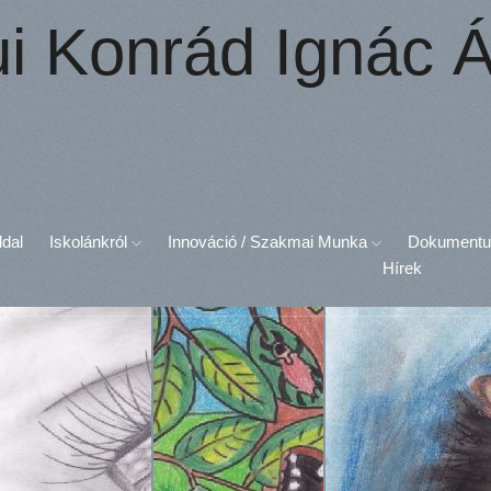
ui Konrád Ignác Á
ldal
Iskolánkról
Innováció / Szakmai Munka
Dokument
Hírek