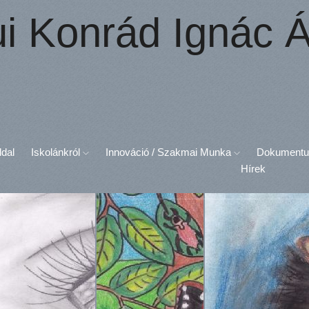
ui Konrád Ignác Á
ldal
Iskolánkról
Innováció / Szakmai Munka
Dokument
Hírek