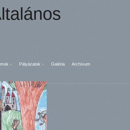
ltalános
umok
Pályázatok
Galéria
Archívum