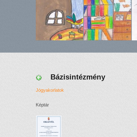
Bázisintézmény
Jógyakorlatok
Képtár