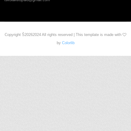
Copyright Š
20262024 All rights reserved | This template is made with
by
Colorlib