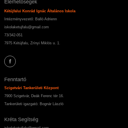
Elérhetőségek
Kétújfalui Konrád Ignác Általános Iskola
Intézményvezető: Balló Adrienn
iskolaketujfalu@gmail.com
73/342-051
7975 Kétújfalu, Zrínyi Miklós u. 1.
Fenntartó
Szigetvári Tankerületi Központ
7900 Szigetvár, Deák Ferenc tér 16.
Tankerületi igazgató: Bognár László
Kréta Segítség
iskolaketujfalu@gmail.com